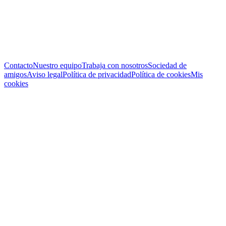
Contacto
Nuestro equipo
Trabaja con nosotros
Sociedad de
amigos
Aviso legal
Política de privacidad
Política de cookies
Mis
cookies