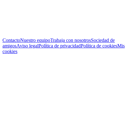
Contacto
Nuestro equipo
Trabaja con nosotros
Sociedad de
amigos
Aviso legal
Política de privacidad
Política de cookies
Mis
cookies