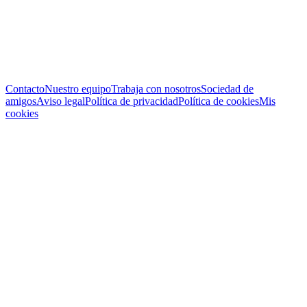
Contacto
Nuestro equipo
Trabaja con nosotros
Sociedad de
amigos
Aviso legal
Política de privacidad
Política de cookies
Mis
cookies